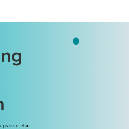
ing
n
ops voor elke