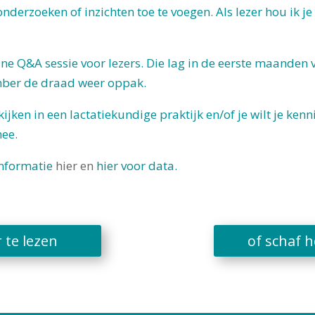
erzoeken of inzichten toe te voegen. Als lezer hou ik j
e Q&A sessie voor lezers. Die lag in de eerste maanden va
ember de draad weer oppak.
kijken in een lactatiekundige praktijk en/of je wilt je ke
mee.
nformatie
hier en
hier voor data.
 te lezen
of schaf h