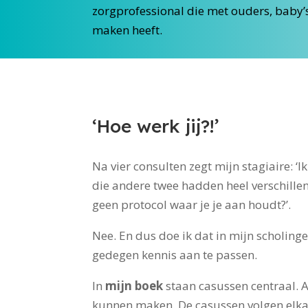
zorgprofessional die met ouders, baby’
maken heeft.
‘Hoe werk jij?!’
Na vier consulten zegt mijn stagiaire: 
die andere twee hadden heel verschillen
geen protocol waar je je aan houdt?’.
Nee. En dus doe ik dat in mijn scholing
gedegen kennis aan te passen.
In
mijn boek
staan casussen centraal. Aa
kunnen maken.
De casussen volgen elka